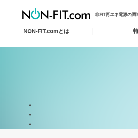
非FIT再エネ電源の
NON-FIT.com
とは