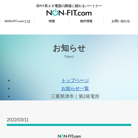
非FIT再エネ電源の調達に頼れるパートナー
NON-FIT.com
とは
特徴
物件情報
お問い合わせ
お知らせ
News
トップページ
お知らせ一覧
三重県津市｜第2発電所
2022/03/11