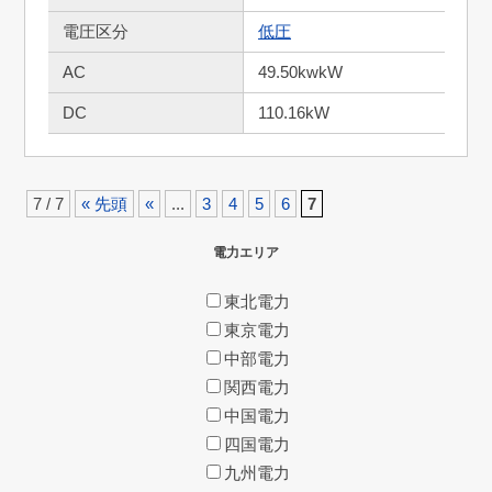
電圧区分
低圧
AC
49.50kwkW
DC
110.16kW
7 / 7
« 先頭
«
...
3
4
5
6
7
電力エリア
東北電力
東京電力
中部電力
関西電力
中国電力
四国電力
九州電力