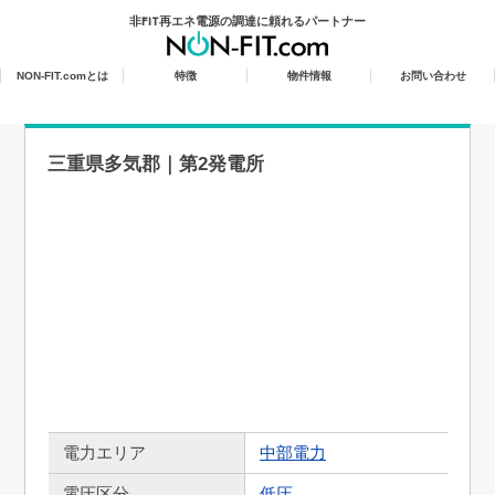
非FIT再エネ電源の調達に頼れるパートナー
NON-FIT.com
とは
特徴
物件情報
お問い合わせ
三重県多気郡｜第2発電所
電力エリア
中部電力
電圧区分
低圧